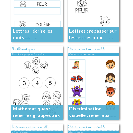
Lettres : écrire les
Lettres : repasser sur
mots
les lettres pour
former des mots
Mathématiques :
Discrimination
relier les groupes aux
visuelle : relier aux
nombres
émotions