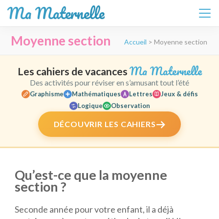
Ma Maternelle
Aller
Moyenne section
Accueil
>
Moyenne section
au
contenu
(Pressez
Ma Maternelle
Les cahiers de vacances
Entrée)
Des activités pour réviser en s’amusant tout l’été
Graphisme
Mathématiques
Lettres
Jeux & défis
Logique
Observation
DÉCOUVRIR LES CAHIERS
Qu’est-ce que la moyenne
section ?
Seconde année pour votre enfant, il a déjà