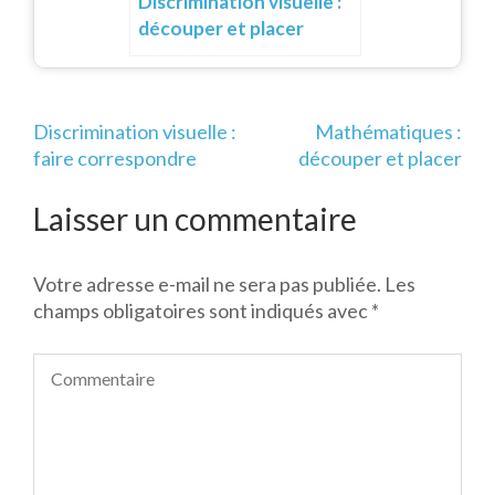
Discrimination visuelle :
découper et placer
Navigation
Discrimination visuelle :
Mathématiques :
de
faire correspondre
découper et placer
l’article
Laisser un commentaire
Votre adresse e-mail ne sera pas publiée.
Les
champs obligatoires sont indiqués avec
*