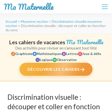
Ma Maternelle
Aller
Accueil
>
Moyenne section
>
Discrimination visuelle moyenne
au
section
>
Discrimination visuelle : découper et coller en fonction
contenu
du sens
(Pressez
Entrée)
Ma Maternelle
Les cahiers de vacances
Des activités pour réviser en s’amusant tout l’été
Graphisme
Mathématiques
Lettres
Jeux & défis
Logique
Observation
DÉCOUVRIR LES CAHIERS
Discrimination visuelle :
découper et coller en fonction