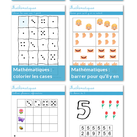
algorithmes
dessinant pour
atteindre 5
Mathématiques :
Mathématiques :
colorier les cases
barrer pour qu’il y en
avec 1 point
ai autant