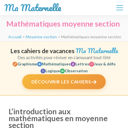
Ma Maternelle
Aller
Mathématiques moyenne section
au
contenu
Accueil
>
Moyenne section
>
Mathématiques moyenne section
(Pressez
Entrée)
Ma Maternelle
Les cahiers de vacances
Des activités pour réviser en s’amusant tout l’été
Graphisme
Mathématiques
Lettres
Jeux & défis
Logique
Observation
DÉCOUVRIR LES CAHIERS
L’introduction aux
mathématiques en moyenne
section