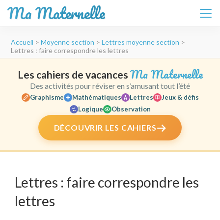
Ma Maternelle
Aller
Accueil
>
Moyenne section
>
Lettres moyenne section
>
au
Lettres : faire correspondre les lettres
contenu
(Pressez
Ma Maternelle
Les cahiers de vacances
Entrée)
Des activités pour réviser en s’amusant tout l’été
Graphisme
Mathématiques
Lettres
Jeux & défis
Logique
Observation
DÉCOUVRIR LES CAHIERS
Lettres : faire correspondre les
lettres