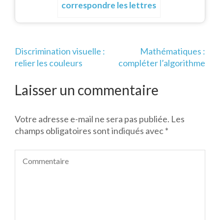
correspondre les lettres
Navigation
Discrimination visuelle :
Mathématiques :
de
relier les couleurs
compléter l’algorithme
l’article
Laisser un commentaire
Votre adresse e-mail ne sera pas publiée.
Les
champs obligatoires sont indiqués avec
*