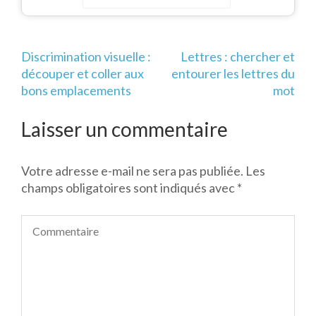
informations
Navigation
Discrimination visuelle :
Lettres : chercher et
de
découper et coller aux
entourer les lettres du
l’article
bons emplacements
mot
Laisser un commentaire
Votre adresse e-mail ne sera pas publiée.
Les
champs obligatoires sont indiqués avec
*