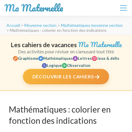
Ma Maternelle
Aller
Accueil
>
Moyenne section
>
Mathématiques moyenne section
au
>
Mathématiques : colorier en fonction des indications
contenu
(Pressez
Ma Maternelle
Les cahiers de vacances
Entrée)
Des activités pour réviser en s’amusant tout l’été
Graphisme
Mathématiques
Lettres
Jeux & défis
Logique
Observation
DÉCOUVRIR LES CAHIERS
Mathématiques : colorier en
fonction des indications