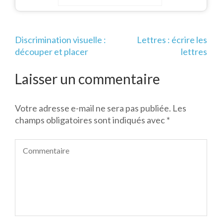
Navigation
Discrimination visuelle :
Lettres : écrire les
de
découper et placer
lettres
l’article
Laisser un commentaire
Votre adresse e-mail ne sera pas publiée.
Les
champs obligatoires sont indiqués avec
*