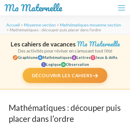
Ma Maternelle
Aller
Accueil
>
Moyenne section
>
Mathématiques moyenne section
au
>
Mathématiques : découper puis placer dans l’ordre
contenu
(Pressez
Ma Maternelle
Les cahiers de vacances
Entrée)
Des activités pour réviser en s’amusant tout l’été
Graphisme
Mathématiques
Lettres
Jeux & défis
Logique
Observation
DÉCOUVRIR LES CAHIERS
Mathématiques : découper puis
placer dans l’ordre