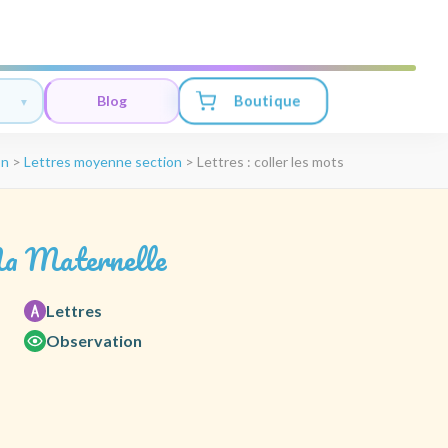
Boutique
Blog
on
>
Lettres moyenne section
>
Lettres : coller les mots
a Maternelle
Lettres
Observation