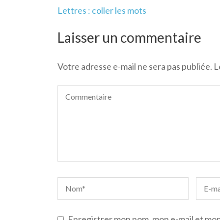
Navigation
Lettres : coller les mots
de
l’article
Laisser un commentaire
Votre adresse e-mail ne sera pas publiée.
L
Enregistrer mon nom, mon e-mail et mon