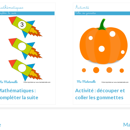
athématiques :
Activité : découper et
ompléter la suite
coller les gommettes
e
Ma