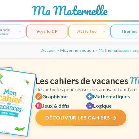
Ma Maternelle
ande
Vers le CP
Activités
Thèmes
ction
Accueil
>
Moyenne section
>
Mathématiques moy
M
Les cahiers de vacances
Des activités pour réviser en s’amusant tout l’été
Graphisme
Mathématiques
Jeux & défis
Logique
DÉCOUVRIR LES CAHIERS