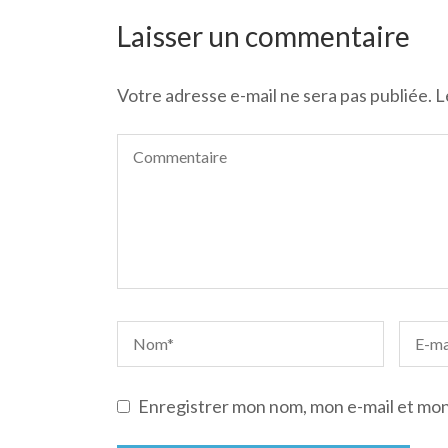
de
l’article
Laisser un commentaire
Votre adresse e-mail ne sera pas publiée.
L
Enregistrer mon nom, mon e-mail et mon