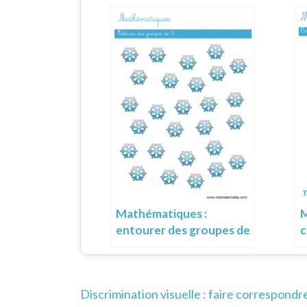
Mathématiques :
M
entourer des groupes de
c
3
Navigation
Discrimination visuelle : faire correspondr