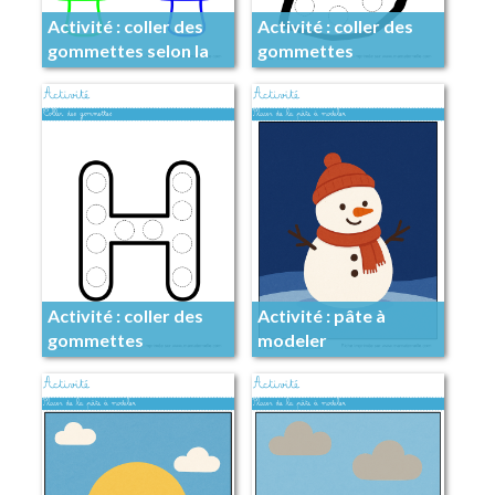
Activité : coller des
Activité : coller des
gommettes selon la
gommettes
couleur
Activité : coller des
Activité : pâte à
gommettes
modeler