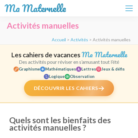
Ma Maternelle
Aller
Activités manuelles
au
contenu
Accueil
>
Activités
>
Activités manuelles
(Pressez
Entrée)
Ma Maternelle
Les cahiers de vacances
Des activités pour réviser en s’amusant tout l’été
Graphisme
Mathématiques
Lettres
Jeux & défis
Logique
Observation
DÉCOUVRIR LES CAHIERS
Quels sont les bienfaits des
activités manuelles ?