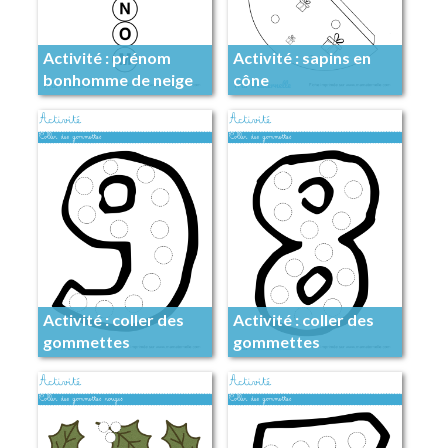
Activité : prénom
Activité : sapins en
bonhomme de neige
cône
Activité : coller des
Activité : coller des
gommettes
gommettes