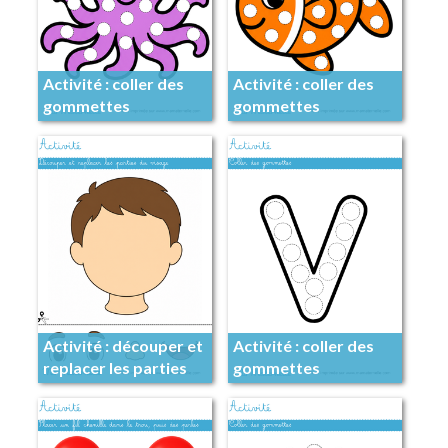
Activité : coller des
Activité : coller des
gommettes
gommettes
Activité : découper et
Activité : coller des
replacer les parties
gommettes
du visage