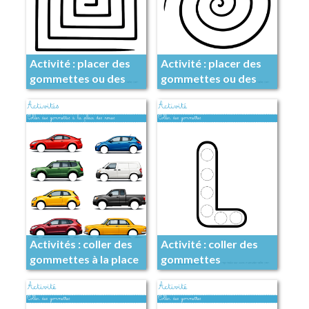
Activité : placer des
Activité : placer des
gommettes ou des
gommettes ou des
papiers
papiers
Activités : coller des
Activité : coller des
gommettes à la place
gommettes
des roues