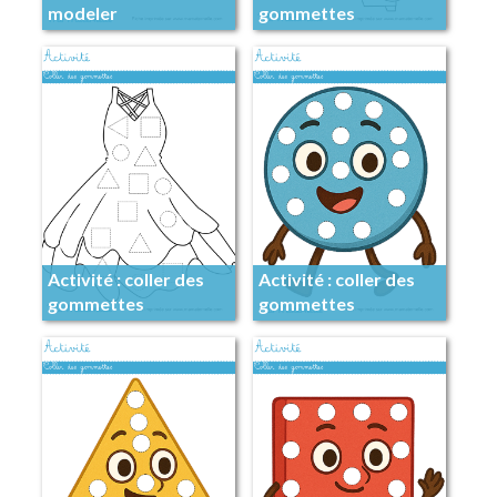
modeler
gommettes
Activité : coller des
Activité : coller des
gommettes
gommettes