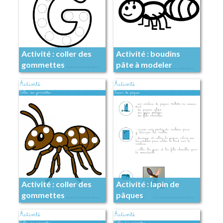
Activité : coller des
Activité : boudins
gommettes
pâte à modeler
Activité : coller des
Activité : lapin de
gommettes
pâques