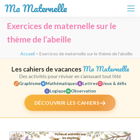
Ma Maternelle
Aller
Exercices de maternelle sur le
au
contenu
thème de l’abeille
(Pressez
Entrée)
Accueil
>
Exercices de maternelle sur le thème de l’abeille
Ma Maternelle
Les cahiers de vacances
Des activités pour réviser en s’amusant tout l’été
Graphisme
Mathématiques
Lettres
Jeux & défis
Logique
Observation
DÉCOUVRIR LES CAHIERS