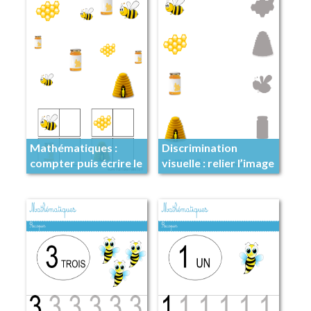
Mathématiques :
Discrimination
compter puis écrire le
visuelle : relier l’image
nombre
à son ombre