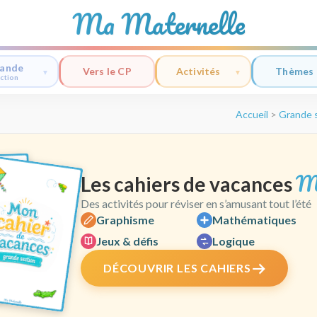
Ma Maternelle
ande
Vers le CP
Activités
Thèmes
ction
Accueil
>
Grande 
M
Les cahiers de vacances
Des activités pour réviser en s’amusant tout l’été
Graphisme
Mathématiques
Jeux & défis
Logique
DÉCOUVRIR LES CAHIERS