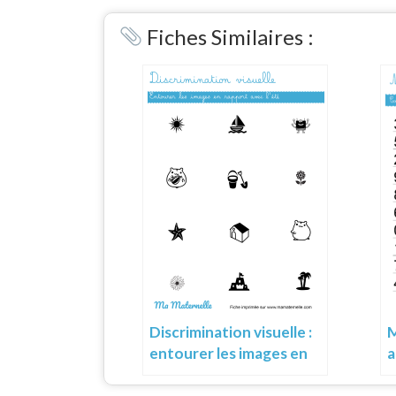
Link
Fiches Similaires :
Discrimination visuelle :
M
entourer les images en
a
rapport avec l’été