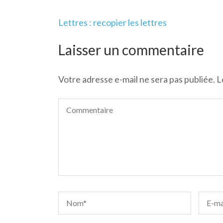
Navigation
Lettres : recopier les lettres
de
l’article
Laisser un commentaire
Votre adresse e-mail ne sera pas publiée.
L