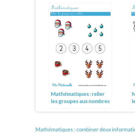
Mathématiques : relier
M
les groupes aux nombres
l
Navigation
Mathématiques : combiner deux informati