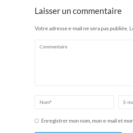
de
l’article
Laisser un commentaire
Votre adresse e-mail ne sera pas publiée.
L
Enregistrer mon nom, mon e-mail et mon