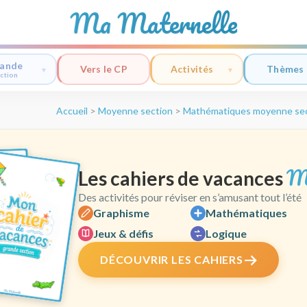
Ma Maternelle
ande
Vers le CP
Activités
Thèmes
ction
Accueil
>
Moyenne section
>
Mathématiques moyenne se
M
Les cahiers de vacances
Des activités pour réviser en s’amusant tout l’été
Graphisme
Mathématiques
Jeux & défis
Logique
DÉCOUVRIR LES CAHIERS