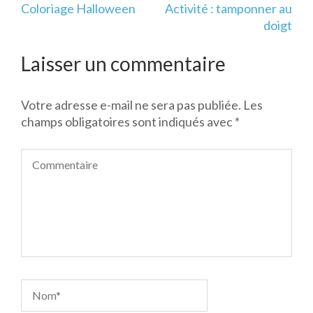
Navigation
Coloriage Halloween
Activité : tamponner au
de
doigt
l’article
Laisser un commentaire
Votre adresse e-mail ne sera pas publiée.
Les
champs obligatoires sont indiqués avec
*