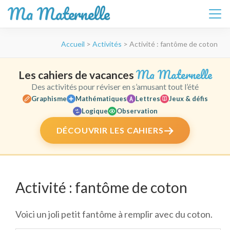
Ma Maternelle
Aller
Accueil
>
Activités
>
Activité : fantôme de coton
au
contenu
(Pressez
Ma Maternelle
Les cahiers de vacances
Entrée)
Des activités pour réviser en s’amusant tout l’été
Graphisme
Mathématiques
Lettres
Jeux & défis
Logique
Observation
DÉCOUVRIR LES CAHIERS
Activité : fantôme de coton
Voici un joli petit fantôme à remplir avec du coton.