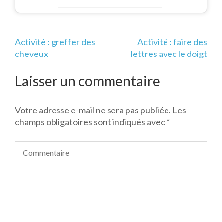
Navigation
Activité : greffer des
Activité : faire des
de
cheveux
lettres avec le doigt
l’article
Laisser un commentaire
Votre adresse e-mail ne sera pas publiée.
Les
champs obligatoires sont indiqués avec
*