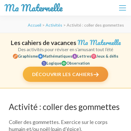
Ma Maternelle
Aller
Accueil
>
Activités
>
Activité : coller des gommettes
au
contenu
(Pressez
Ma Maternelle
Les cahiers de vacances
Entrée)
Des activités pour réviser en s’amusant tout l’été
Graphisme
Mathématiques
Lettres
Jeux & défis
Logique
Observation
DÉCOUVRIR LES CAHIERS
Activité : coller des gommettes
Coller des gommettes. Exercice sur le corps
humain et/ou noël (pain d’épice).