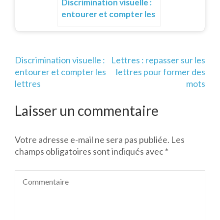
Discrimination visuelle :
entourer et compter les
lettres
Navigation
Discrimination visuelle :
Lettres : repasser sur les
de
entourer et compter les
lettres pour former des
l’article
lettres
mots
Laisser un commentaire
Votre adresse e-mail ne sera pas publiée.
Les
champs obligatoires sont indiqués avec
*