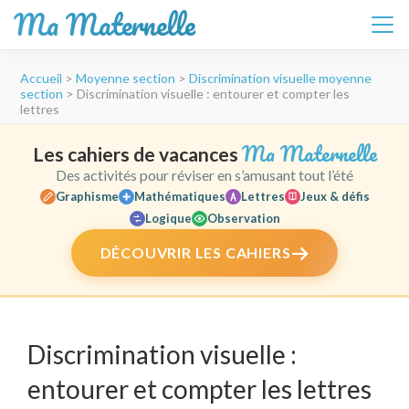
Ma Maternelle
Aller
Accueil
>
Moyenne section
>
Discrimination visuelle moyenne
au
section
>
Discrimination visuelle : entourer et compter les
contenu
lettres
(Pressez
Entrée)
Ma Maternelle
Les cahiers de vacances
Des activités pour réviser en s’amusant tout l’été
Graphisme
Mathématiques
Lettres
Jeux & défis
Logique
Observation
DÉCOUVRIR LES CAHIERS
Discrimination visuelle :
entourer et compter les lettres