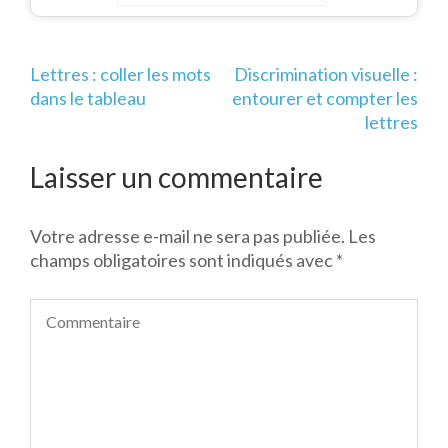
lettres
Navigation
Lettres : coller les mots
Discrimination visuelle :
de
dans le tableau
entourer et compter les
l’article
lettres
Laisser un commentaire
Votre adresse e-mail ne sera pas publiée.
Les
champs obligatoires sont indiqués avec
*