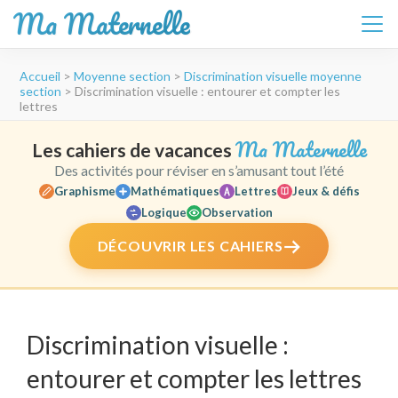
Ma Maternelle
Aller
Accueil
>
Moyenne section
>
Discrimination visuelle moyenne
au
section
>
Discrimination visuelle : entourer et compter les
contenu
lettres
(Pressez
Entrée)
Ma Maternelle
Les cahiers de vacances
Des activités pour réviser en s’amusant tout l’été
Graphisme
Mathématiques
Lettres
Jeux & défis
Logique
Observation
DÉCOUVRIR LES CAHIERS
Discrimination visuelle :
entourer et compter les lettres