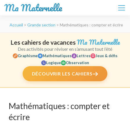
Ma Maternelle
Aller
Accueil
>
Grande section
>
Mathématiques : compter et écrire
au
contenu
(Pressez
Ma Maternelle
Les cahiers de vacances
Entrée)
Des activités pour réviser en s’amusant tout l’été
Graphisme
Mathématiques
Lettres
Jeux & défis
Logique
Observation
DÉCOUVRIR LES CAHIERS
Mathématiques : compter et
écrire