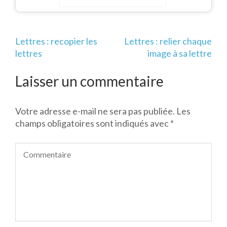
total
Navigation
Lettres : recopier les
Lettres : relier chaque
de
lettres
image à sa lettre
l’article
Laisser un commentaire
Votre adresse e-mail ne sera pas publiée.
Les
champs obligatoires sont indiqués avec
*