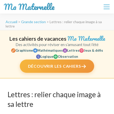
Ma Maternelle
Aller
Accueil
>
Grande section
>
Lettres : relier chaque image à sa
au
lettre
contenu
(Pressez
Ma Maternelle
Les cahiers de vacances
Entrée)
Des activités pour réviser en s’amusant tout l’été
Graphisme
Mathématiques
Lettres
Jeux & défis
Logique
Observation
DÉCOUVRIR LES CAHIERS
Lettres : relier chaque image à
sa lettre