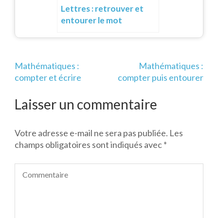
Lettres : retrouver et
entourer le mot
Navigation
Mathématiques :
Mathématiques :
de
compter et écrire
compter puis entourer
l’article
Laisser un commentaire
Votre adresse e-mail ne sera pas publiée.
Les
champs obligatoires sont indiqués avec
*