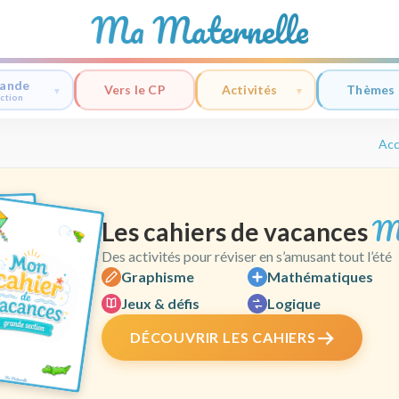
Ma Maternelle
ande
Vers le CP
Activités
Thèmes
ction
Acc
M
Les cahiers de vacances
Des activités pour réviser en s’amusant tout l’été
Graphisme
Mathématiques
Jeux & défis
Logique
DÉCOUVRIR LES CAHIERS