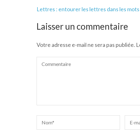
Navigation
Lettres : entourer les lettres dans les mots
de
l’article
Laisser un commentaire
Votre adresse e-mail ne sera pas publiée.
L