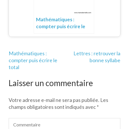
Mathématiques :
compter puis écrire le
total
Navigation
Mathématiques :
Lettres : retrouver la
de
compter puis écrire le
bonne syllabe
l’article
total
Laisser un commentaire
Votre adresse e-mail ne sera pas publiée.
Les
champs obligatoires sont indiqués avec
*