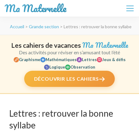
Ma Maternelle
Aller
Accueil
>
Grande section
>
Lettres : retrouver la bonne syllabe
au
contenu
(Pressez
Ma Maternelle
Les cahiers de vacances
Entrée)
Des activités pour réviser en s’amusant tout l’été
Graphisme
Mathématiques
Lettres
Jeux & défis
Logique
Observation
DÉCOUVRIR LES CAHIERS
Lettres : retrouver la bonne
syllabe