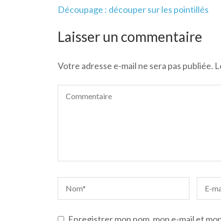
Navigation
Découpage : découper sur les pointillés
de
l’article
Laisser un commentaire
Votre adresse e-mail ne sera pas publiée.
L
Enregistrer mon nom, mon e-mail et mon