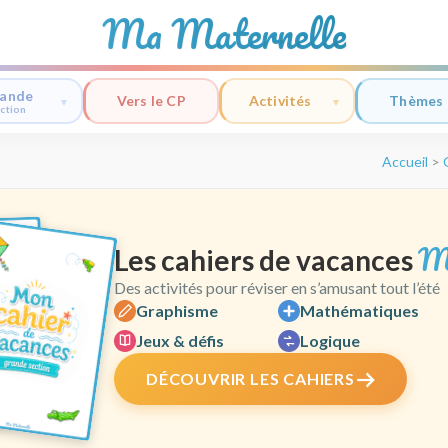
Ma Maternelle
ande
Vers le CP
Activités
Thèmes
ction
Accueil
>
M
Les cahiers de vacances
Des activités pour réviser en s’amusant tout l’été
Graphisme
Mathématiques
Jeux & défis
Logique
DÉCOUVRIR LES CAHIERS