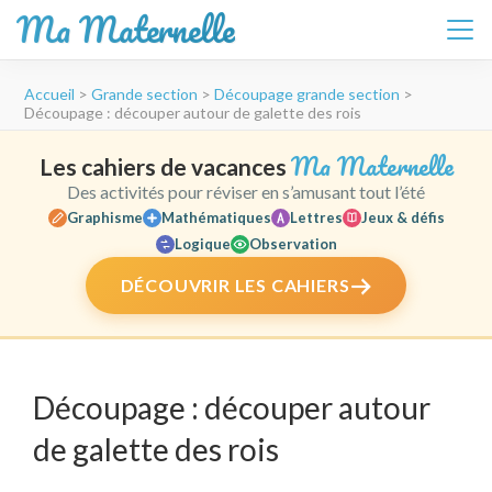
Ma Maternelle
Aller
Accueil
>
Grande section
>
Découpage grande section
>
au
Découpage : découper autour de galette des rois
contenu
(Pressez
Ma Maternelle
Les cahiers de vacances
Entrée)
Des activités pour réviser en s’amusant tout l’été
Graphisme
Mathématiques
Lettres
Jeux & défis
Logique
Observation
DÉCOUVRIR LES CAHIERS
Découpage : découper autour
de galette des rois