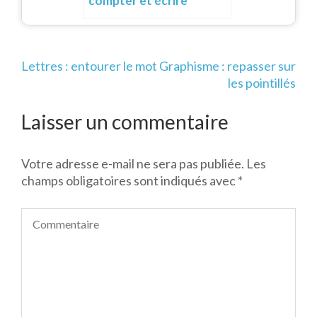
compter et écrire
Navigation
Lettres : entourer le mot
Graphisme : repasser sur
de
les pointillés
l’article
Laisser un commentaire
Votre adresse e-mail ne sera pas publiée.
Les
champs obligatoires sont indiqués avec
*