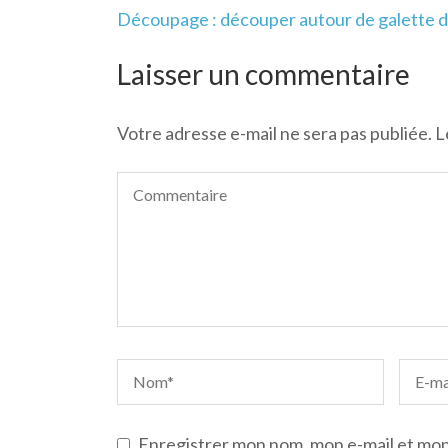
Navigation
Découpage : découper autour de galette d
de
l’article
Laisser un commentaire
Votre adresse e-mail ne sera pas publiée.
L
Enregistrer mon nom, mon e-mail et mon