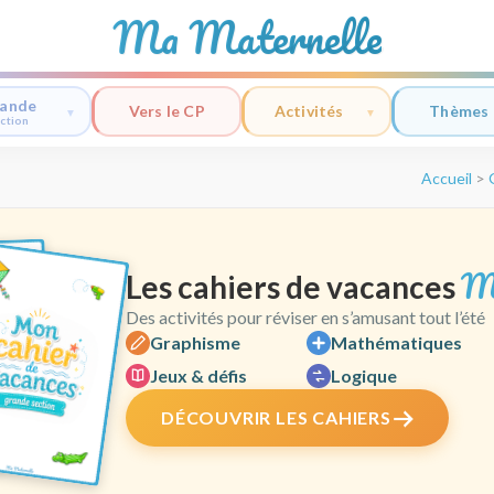
Ma Maternelle
ande
Vers le CP
Activités
Thèmes
ction
Accueil
>
M
Les cahiers de vacances
Des activités pour réviser en s’amusant tout l’été
Graphisme
Mathématiques
Jeux & défis
Logique
DÉCOUVRIR LES CAHIERS