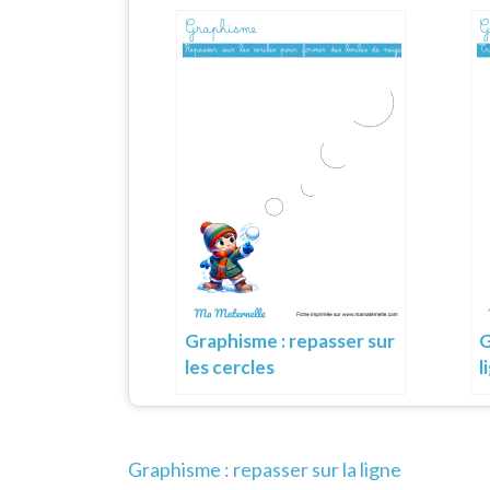
Graphisme : repasser sur
G
les cercles
l
Navigation
Graphisme : repasser sur la ligne