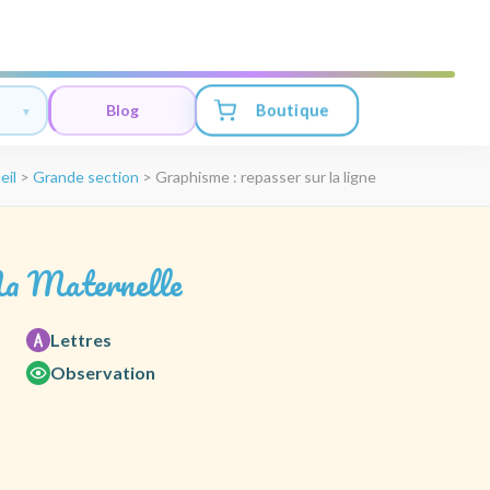
Boutique
Blog
eil
>
Grande section
>
Graphisme : repasser sur la ligne
a Maternelle
Lettres
Observation