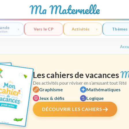
Ma Maternelle
ande
Vers le CP
Activités
Thèmes
ction
Accu
M
Les cahiers de vacances
Des activités pour réviser en s’amusant tout l’été
Graphisme
Mathématiques
Jeux & défis
Logique
DÉCOUVRIR LES CAHIERS