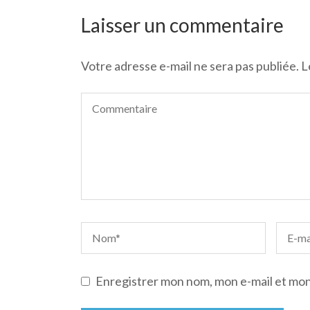
de
l’article
Laisser un commentaire
Votre adresse e-mail ne sera pas publiée.
L
Enregistrer mon nom, mon e-mail et mon