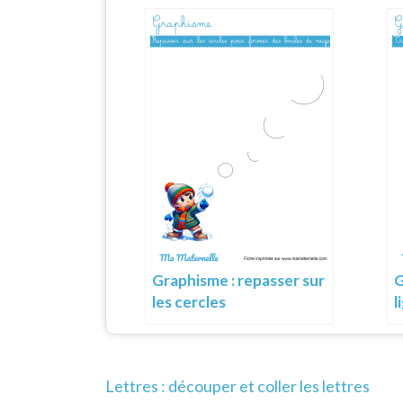
Graphisme : repasser sur
G
les cercles
l
Navigation
Lettres : découper et coller les lettres