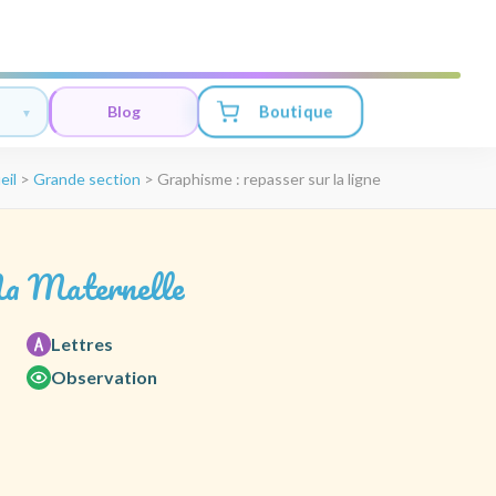
Boutique
Blog
eil
>
Grande section
>
Graphisme : repasser sur la ligne
a Maternelle
Lettres
Observation