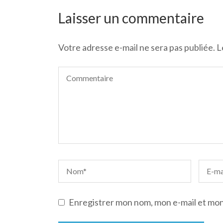
de
l’article
Laisser un commentaire
Votre adresse e-mail ne sera pas publiée.
L
Enregistrer mon nom, mon e-mail et mon