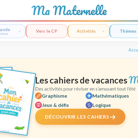
Ma Maternelle
ande
Vers le CP
Activités
Thèmes
ction
Accu
M
Les cahiers de vacances
Des activités pour réviser en s’amusant tout l’été
Graphisme
Mathématiques
Jeux & défis
Logique
DÉCOUVRIR LES CAHIERS