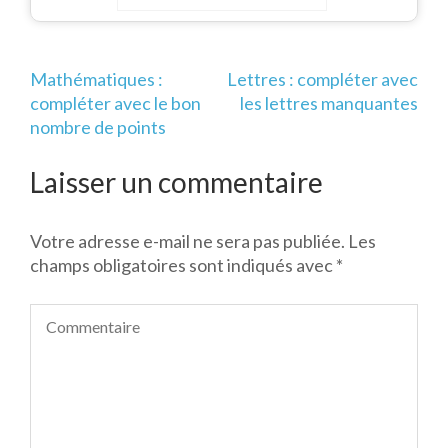
Navigation
Mathématiques :
Lettres : compléter avec
de
compléter avec le bon
les lettres manquantes
l’article
nombre de points
Laisser un commentaire
Votre adresse e-mail ne sera pas publiée.
Les
champs obligatoires sont indiqués avec
*