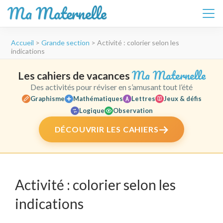
Ma Maternelle
Aller
Accueil
>
Grande section
>
Activité : colorier selon les
au
indications
contenu
(Pressez
Ma Maternelle
Les cahiers de vacances
Entrée)
Des activités pour réviser en s’amusant tout l’été
Graphisme
Mathématiques
Lettres
Jeux & défis
Logique
Observation
DÉCOUVRIR LES CAHIERS
Activité : colorier selon les
indications