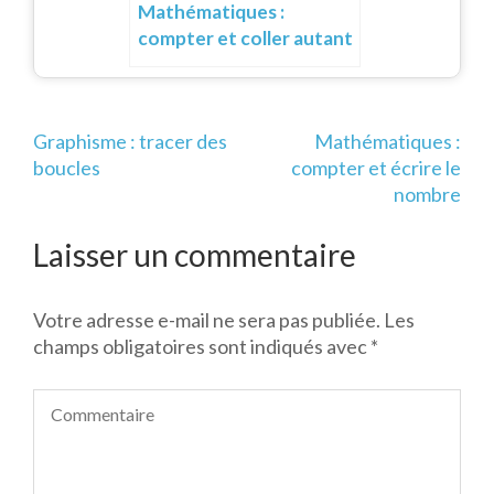
Mathématiques :
compter et coller autant
de gommettes
Navigation
Graphisme : tracer des
Mathématiques :
de
boucles
compter et écrire le
l’article
nombre
Laisser un commentaire
Votre adresse e-mail ne sera pas publiée.
Les
champs obligatoires sont indiqués avec
*