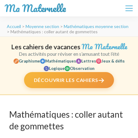
Ma Maternelle
Aller
Accueil
>
Moyenne section
>
Mathématiques moyenne section
au
>
Mathématiques : coller autant de gommettes
contenu
(Pressez
Ma Maternelle
Les cahiers de vacances
Entrée)
Des activités pour réviser en s’amusant tout l’été
Graphisme
Mathématiques
Lettres
Jeux & défis
Logique
Observation
DÉCOUVRIR LES CAHIERS
Mathématiques : coller autant
de gommettes