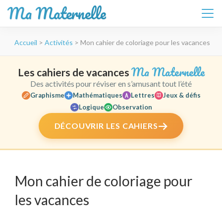
Ma Maternelle
Aller
Accueil
>
Activités
>
Mon cahier de coloriage pour les vacances
au
contenu
(Pressez
Ma Maternelle
Les cahiers de vacances
Entrée)
Des activités pour réviser en s’amusant tout l’été
Graphisme
Mathématiques
Lettres
Jeux & défis
Logique
Observation
DÉCOUVRIR LES CAHIERS
Mon cahier de coloriage pour
les vacances