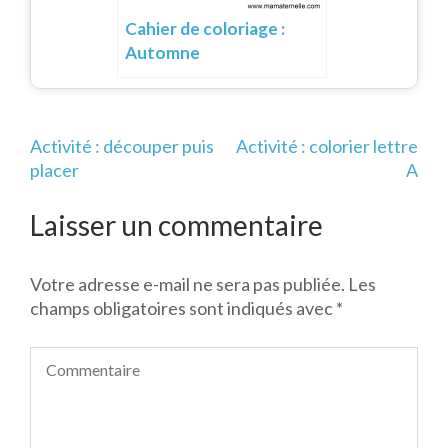
Cahier de coloriage :
Automne
Navigation
Activité : découper puis
Activité : colorier lettre
de
placer
A
l’article
Laisser un commentaire
Votre adresse e-mail ne sera pas publiée.
Les
champs obligatoires sont indiqués avec
*