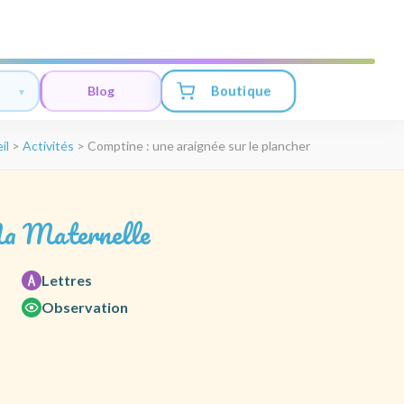
Boutique
Blog
il
>
Activités
>
Comptine : une araignée sur le plancher
a Maternelle
Lettres
Observation