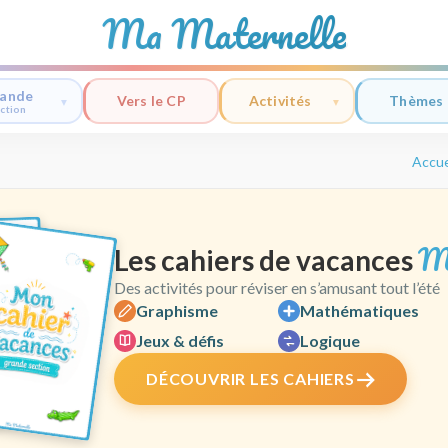
Ma Maternelle
ande
Vers le CP
Activités
Thèmes
ction
Accue
M
Les cahiers de vacances
Des activités pour réviser en s’amusant tout l’été
Graphisme
Mathématiques
Jeux & défis
Logique
DÉCOUVRIR LES CAHIERS