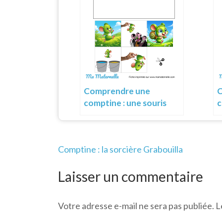
Comprendre une
C
comptine : une souris
c
verte
v
Navigation
Comptine : la sorcière Grabouilla
de
l’article
Laisser un commentaire
Votre adresse e-mail ne sera pas publiée.
L