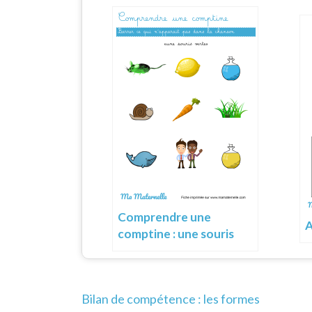
Comprendre une
A
comptine : une souris
verte
Navigation
Bilan de compétence : les formes