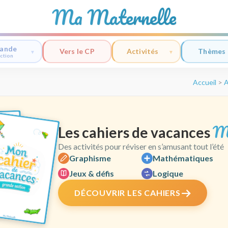
Ma Maternelle
ande
Vers le CP
Activités
Thèmes
ction
Accueil
>
A
M
Les cahiers de vacances
Des activités pour réviser en s’amusant tout l’été
Graphisme
Mathématiques
Jeux & défis
Logique
DÉCOUVRIR LES CAHIERS