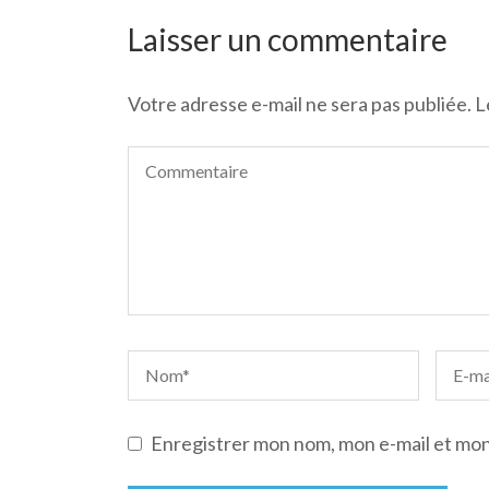
de
l’article
Laisser un commentaire
Votre adresse e-mail ne sera pas publiée.
L
Enregistrer mon nom, mon e-mail et mon