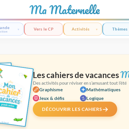
Ma Maternelle
ande
Vers le CP
Activités
Thèmes
ction
M
Les cahiers de vacances
Des activités pour réviser en s’amusant tout l’été
Graphisme
Mathématiques
Jeux & défis
Logique
DÉCOUVRIR LES CAHIERS