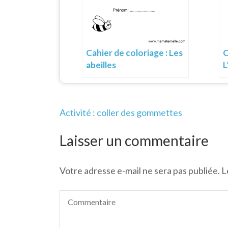
Cahier de coloriage : Les
C
abeilles
L
Navigation
Activité : coller des gommettes
de
l’article
Laisser un commentaire
Votre adresse e-mail ne sera pas publiée.
L