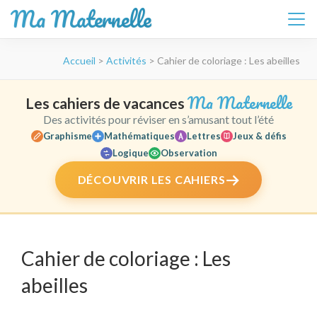
Ma Maternelle
Aller
Accueil
>
Activités
>
Cahier de coloriage : Les abeilles
au
contenu
(Pressez
Ma Maternelle
Les cahiers de vacances
Entrée)
Des activités pour réviser en s’amusant tout l’été
Graphisme
Mathématiques
Lettres
Jeux & défis
Logique
Observation
DÉCOUVRIR LES CAHIERS
Cahier de coloriage : Les
abeilles