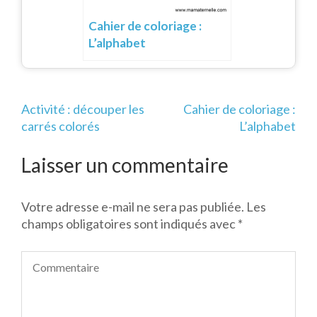
Cahier de coloriage :
L’alphabet
Navigation
Activité : découper les
Cahier de coloriage :
de
carrés colorés
L’alphabet
l’article
Laisser un commentaire
Votre adresse e-mail ne sera pas publiée.
Les
champs obligatoires sont indiqués avec
*