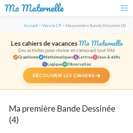
Ma Maternelle
Aller
Accueil
>
Vers le CP
>
Ma première Bande Dessinée (4)
au
contenu
(Pressez
Ma Maternelle
Les cahiers de vacances
Entrée)
Des activités pour réviser en s’amusant tout l’été
Graphisme
Mathématiques
Lettres
Jeux & défis
Logique
Observation
DÉCOUVRIR LES CAHIERS
Ma première Bande Dessinée
(4)