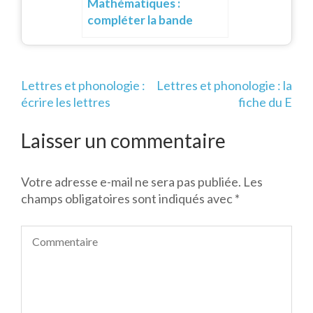
Mathématiques :
compléter la bande
numérique
Navigation
Lettres et phonologie :
Lettres et phonologie : la
de
écrire les lettres
fiche du E
l’article
Laisser un commentaire
Votre adresse e-mail ne sera pas publiée.
Les
champs obligatoires sont indiqués avec
*