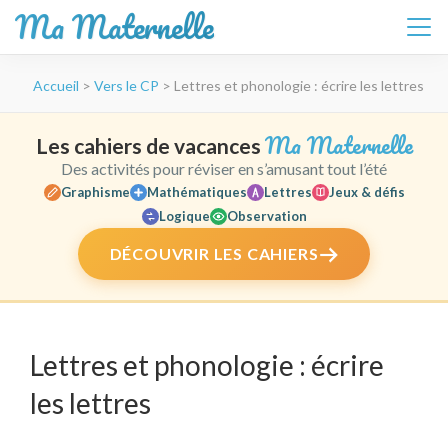
Ma Maternelle
Aller
Accueil
>
Vers le CP
>
Lettres et phonologie : écrire les lettres
au
contenu
(Pressez
Ma Maternelle
Les cahiers de vacances
Entrée)
Des activités pour réviser en s’amusant tout l’été
Graphisme
Mathématiques
Lettres
Jeux & défis
Logique
Observation
DÉCOUVRIR LES CAHIERS
Lettres et phonologie : écrire
les lettres