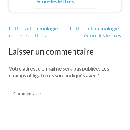
écrire les lettres
Navigation
Lettres et phonologie :
Lettres et phonologie :
de
écrire les lettres
écrire les lettres
l’article
Laisser un commentaire
Votre adresse e-mail ne sera pas publiée.
Les
champs obligatoires sont indiqués avec
*