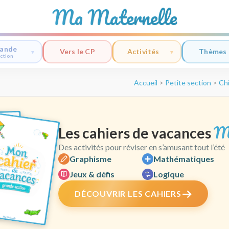
Ma Maternelle
ande
Vers le CP
Activités
Thèmes
ction
Accueil
>
Petite section
>
Chi
M
Les cahiers de vacances
Des activités pour réviser en s’amusant tout l’été
Graphisme
Mathématiques
Jeux & défis
Logique
DÉCOUVRIR LES CAHIERS