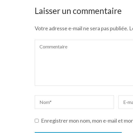
de
l’article
Laisser un commentaire
Votre adresse e-mail ne sera pas publiée.
L
Enregistrer mon nom, mon e-mail et mon