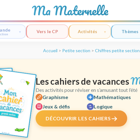
Ma Maternelle
ande
Vers le CP
Activités
Thèmes
ction
Accueil
>
Petite section
>
Chiffres petite section
M
Les cahiers de vacances
Des activités pour réviser en s’amusant tout l’été
Graphisme
Mathématiques
Jeux & défis
Logique
DÉCOUVRIR LES CAHIERS