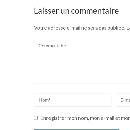
de
l’article
Laisser un commentaire
Votre adresse e-mail ne sera pas publiée.
L
Enregistrer mon nom, mon e-mail et mon