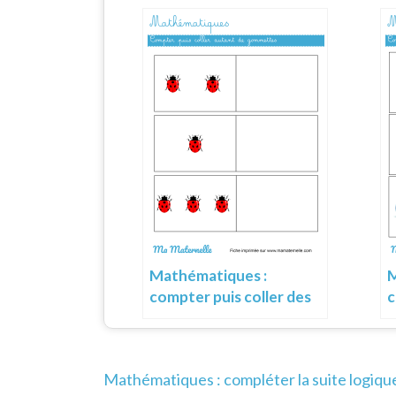
Mathématiques :
M
compter puis coller des
c
gommettes
Navigation
Mathématiques : compléter la suite logiqu