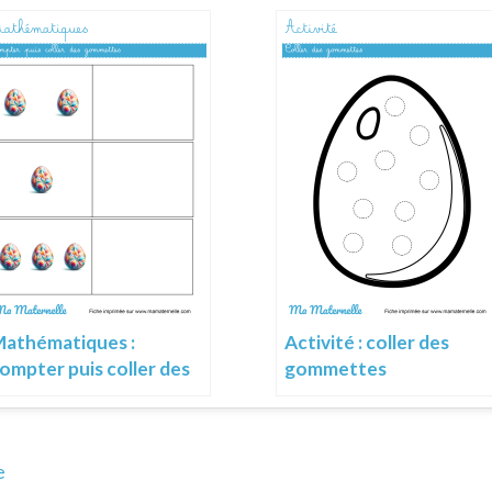
athématiques :
Activité : coller des
ompter puis coller des
gommettes
gommettes
e