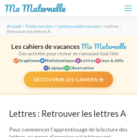
Ma Maternelle
Aller
Accueil
>
Petite section
>
Lettres petite section
>
Lettres :
au
Retrouver les lettres A
contenu
(Pressez
Ma Maternelle
Les cahiers de vacances
Entrée)
Des activités pour réviser en s’amusant tout l’été
Graphisme
Mathématiques
Lettres
Jeux & défis
Logique
Observation
DÉCOUVRIR LES CAHIERS
Lettres : Retrouver les lettres A
Pour commencer l’apprentissage de la lecture des
lettres, ce genre d’exercice est intéressant.