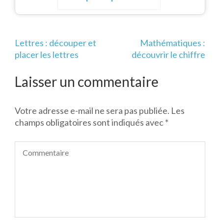
paires
Navigation
Lettres : découper et
Mathématiques :
de
placer les lettres
découvrir le chiffre
l’article
Laisser un commentaire
Votre adresse e-mail ne sera pas publiée.
Les
champs obligatoires sont indiqués avec
*