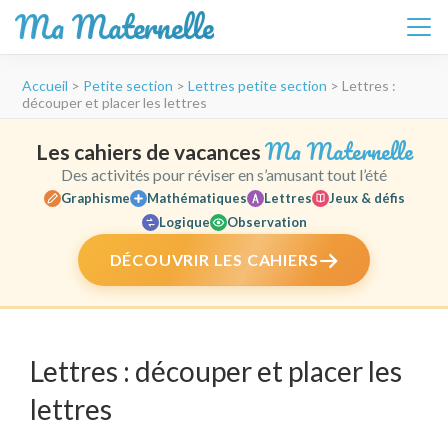
Ma Maternelle
Aller
Accueil
>
Petite section
>
Lettres petite section
>
Lettres :
au
découper et placer les lettres
contenu
(Pressez
Ma Maternelle
Les cahiers de vacances
Entrée)
Des activités pour réviser en s’amusant tout l’été
Graphisme
Mathématiques
Lettres
Jeux & défis
Logique
Observation
DÉCOUVRIR LES CAHIERS
Lettres : découper et placer les
lettres