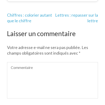
Navigation
Chiffres : colorier autant
Lettres : repasser sur la
de
que le chiffre
lettre
l’article
Laisser un commentaire
Votre adresse e-mail ne sera pas publiée.
Les
champs obligatoires sont indiqués avec
*