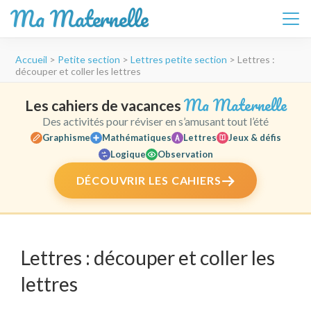
Ma Maternelle
Aller
Accueil
>
Petite section
>
Lettres petite section
>
Lettres :
au
découper et coller les lettres
contenu
(Pressez
Ma Maternelle
Les cahiers de vacances
Entrée)
Des activités pour réviser en s’amusant tout l’été
Graphisme
Mathématiques
Lettres
Jeux & défis
Logique
Observation
DÉCOUVRIR LES CAHIERS
Lettres : découper et coller les
lettres