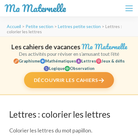
Ma Maternelle
Aller
Accueil
>
Petite section
>
Lettres petite section
>
Lettres :
au
colorier les lettres
contenu
(Pressez
Ma Maternelle
Les cahiers de vacances
Entrée)
Des activités pour réviser en s’amusant tout l’été
Graphisme
Mathématiques
Lettres
Jeux & défis
Logique
Observation
DÉCOUVRIR LES CAHIERS
Lettres : colorier les lettres
Colorier les lettres du mot papillon.