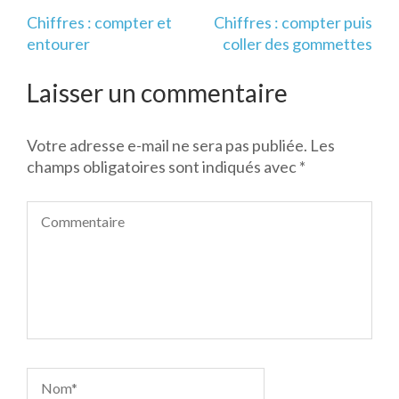
Navigation
Chiffres : compter et
Chiffres : compter puis
de
entourer
coller des gommettes
l’article
Laisser un commentaire
Votre adresse e-mail ne sera pas publiée.
Les
champs obligatoires sont indiqués avec
*