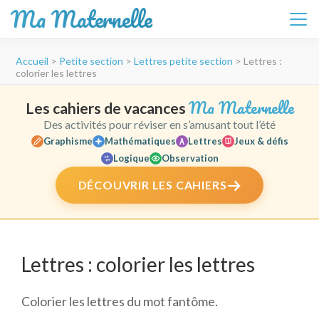
Ma Maternelle
Aller
Accueil
>
Petite section
>
Lettres petite section
>
Lettres :
au
colorier les lettres
contenu
(Pressez
Ma Maternelle
Les cahiers de vacances
Entrée)
Des activités pour réviser en s’amusant tout l’été
Graphisme
Mathématiques
Lettres
Jeux & défis
Logique
Observation
DÉCOUVRIR LES CAHIERS
Lettres : colorier les lettres
Colorier les lettres du mot fantôme.