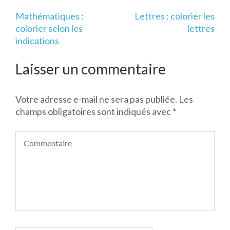
Navigation
Mathématiques :
Lettres : colorier les
de
colorier selon les
lettres
l’article
indications
Laisser un commentaire
Votre adresse e-mail ne sera pas publiée.
Les
champs obligatoires sont indiqués avec
*