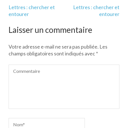
Navigation
Lettres : chercher et
Lettres : chercher et
de
entourer
entourer
l’article
Laisser un commentaire
Votre adresse e-mail ne sera pas publiée.
Les
champs obligatoires sont indiqués avec
*