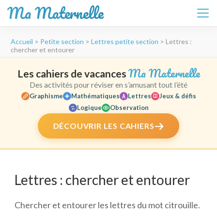
Ma Maternelle
Aller
Accueil
>
Petite section
>
Lettres petite section
>
Lettres :
au
chercher et entourer
contenu
(Pressez
Ma Maternelle
Les cahiers de vacances
Entrée)
Des activités pour réviser en s’amusant tout l’été
Graphisme
Mathématiques
Lettres
Jeux & défis
Logique
Observation
DÉCOUVRIR LES CAHIERS
Lettres : chercher et entourer
Chercher et entourer les lettres du mot citrouille.