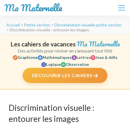
Ma Maternelle
Aller
Accueil
>
Petite section
>
Discrimination visuelle petite section
au
>
Discrimination visuelle : entourer les images
contenu
(Pressez
Ma Maternelle
Les cahiers de vacances
Entrée)
Des activités pour réviser en s’amusant tout l’été
Graphisme
Mathématiques
Lettres
Jeux & défis
Logique
Observation
DÉCOUVRIR LES CAHIERS
Discrimination visuelle :
entourer les images