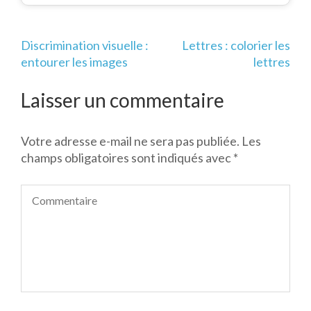
Navigation
Discrimination visuelle :
Lettres : colorier les
de
entourer les images
lettres
l’article
Laisser un commentaire
Votre adresse e-mail ne sera pas publiée.
Les
champs obligatoires sont indiqués avec
*