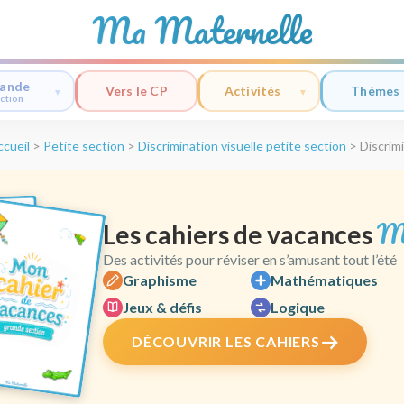
Ma Maternelle
ande
Vers le CP
Activités
Thèmes
ction
ccueil
>
Petite section
>
Discrimination visuelle petite section
>
Discrimi
M
Les cahiers de vacances
Des activités pour réviser en s’amusant tout l’été
Graphisme
Mathématiques
Jeux & défis
Logique
DÉCOUVRIR LES CAHIERS