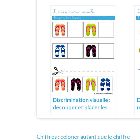
Discrimination visuelle :
D
découper et placer les
r
paires
Navigation
Chiffres : colorier autant que le chiffre