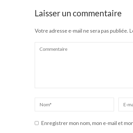
de
l’article
Laisser un commentaire
Votre adresse e-mail ne sera pas publiée.
L
Enregistrer mon nom, mon e-mail et mon