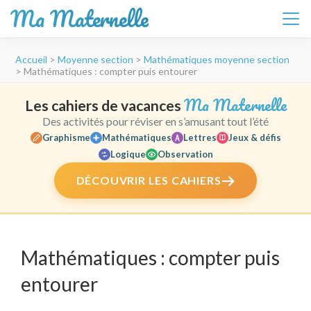
Ma Maternelle
Aller
Accueil
>
Moyenne section
>
Mathématiques moyenne section
au
>
Mathématiques : compter puis entourer
contenu
(Pressez
Ma Maternelle
Les cahiers de vacances
Entrée)
Des activités pour réviser en s’amusant tout l’été
Graphisme
Mathématiques
Lettres
Jeux & défis
Logique
Observation
DÉCOUVRIR LES CAHIERS
Mathématiques : compter puis
entourer