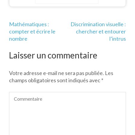
Navigation
Mathématiques :
Discrimination visuelle :
de
compter et écrire le
chercher et entourer
l’article
nombre
l’intrus
Laisser un commentaire
Votre adresse e-mail ne sera pas publiée.
Les
champs obligatoires sont indiqués avec
*