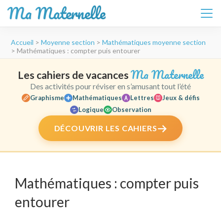
Ma Maternelle
Aller
Accueil
>
Moyenne section
>
Mathématiques moyenne section
au
>
Mathématiques : compter puis entourer
contenu
(Pressez
Ma Maternelle
Les cahiers de vacances
Entrée)
Des activités pour réviser en s’amusant tout l’été
Graphisme
Mathématiques
Lettres
Jeux & défis
Logique
Observation
DÉCOUVRIR LES CAHIERS
Mathématiques : compter puis
entourer