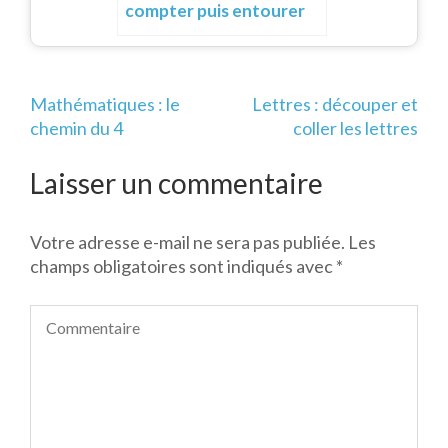
compter puis entourer
Navigation
Mathématiques : le
Lettres : découper et
de
chemin du 4
coller les lettres
l’article
Laisser un commentaire
Votre adresse e-mail ne sera pas publiée.
Les
champs obligatoires sont indiqués avec
*