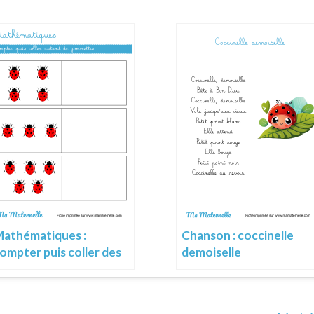
athématiques :
Chanson : coccinelle
ompter puis coller des
demoiselle
gommettes