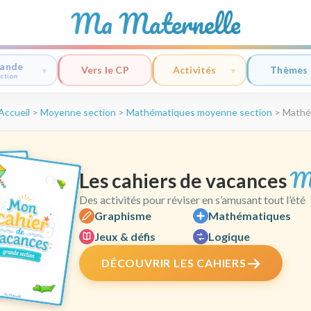
Ma Maternelle
ande
Vers le CP
Activités
Thèmes
ction
Accueil
>
Moyenne section
>
Mathématiques moyenne section
>
Mathém
M
Les cahiers de vacances
Des activités pour réviser en s’amusant tout l’été
Graphisme
Mathématiques
Jeux & défis
Logique
DÉCOUVRIR LES CAHIERS