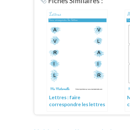
Fiches Similaires :
M
Lettres : faire
c
correspondre les lettres