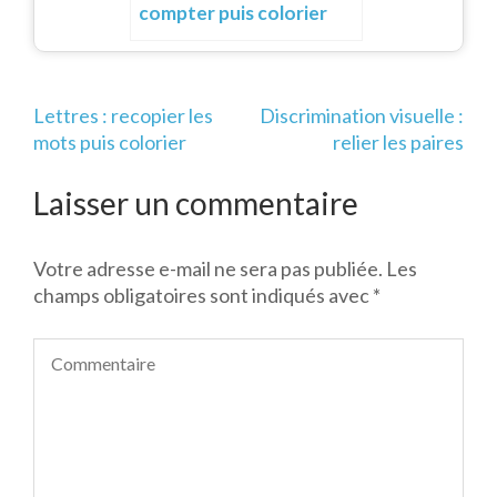
compter puis colorier
Navigation
Lettres : recopier les
Discrimination visuelle :
de
mots puis colorier
relier les paires
l’article
Laisser un commentaire
Votre adresse e-mail ne sera pas publiée.
Les
champs obligatoires sont indiqués avec
*