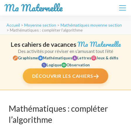
Ma Maternelle
Aller
Accueil
>
Moyenne section
>
Mathématiques moyenne section
au
>
Mathématiques : compléter l’algorithme
contenu
(Pressez
Ma Maternelle
Les cahiers de vacances
Entrée)
Des activités pour réviser en s’amusant tout l’été
Graphisme
Mathématiques
Lettres
Jeux & défis
Logique
Observation
DÉCOUVRIR LES CAHIERS
Mathématiques : compléter
l’algorithme