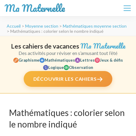
Ma Maternelle
Aller
Accueil
>
Moyenne section
>
Mathématiques moyenne section
au
>
Mathématiques : colorier selon le nombre indiqué
contenu
(Pressez
Ma Maternelle
Les cahiers de vacances
Entrée)
Des activités pour réviser en s’amusant tout l’été
Graphisme
Mathématiques
Lettres
Jeux & défis
Logique
Observation
DÉCOUVRIR LES CAHIERS
Mathématiques : colorier selon
le nombre indiqué