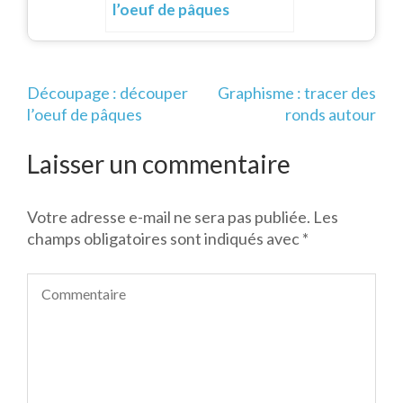
l’oeuf de pâques
Navigation
Découpage : découper
Graphisme : tracer des
de
l’oeuf de pâques
ronds autour
l’article
Laisser un commentaire
Votre adresse e-mail ne sera pas publiée.
Les
champs obligatoires sont indiqués avec
*