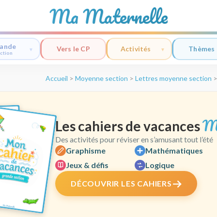
Ma Maternelle
ande
Vers le CP
Activités
Thèmes
ction
Accueil
>
Moyenne section
>
Lettres moyenne section
M
Les cahiers de vacances
Des activités pour réviser en s’amusant tout l’été
Graphisme
Mathématiques
Jeux & défis
Logique
DÉCOUVRIR LES CAHIERS