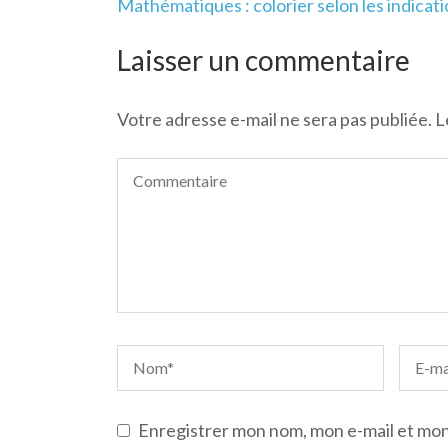
Navigation
Mathématiques : colorier selon les indicat
de
l’article
Laisser un commentaire
Votre adresse e-mail ne sera pas publiée.
L
Enregistrer mon nom, mon e-mail et mon